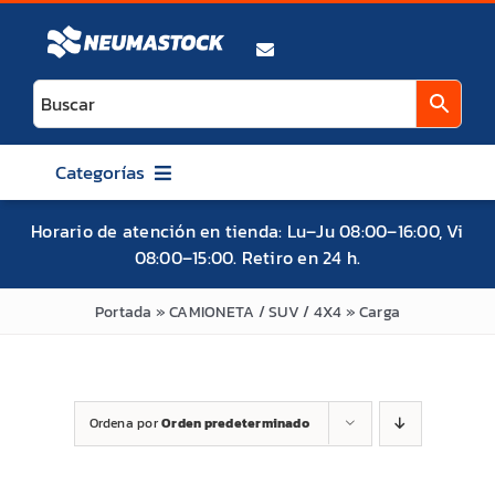
Saltar
al
contenido
Categorías
AUTO
Horario de atención en tienda: Lu–Ju 08:00–16:00, Vi
08:00–15:00. Retiro en 24 h.
CAMIONETA / SUV / 4X4
ATV / UTV / SXS
Portada
»
CAMIONETA / SUV / 4X4
»
Carga
MOTO
BICICLETA
Ordena por
Orden predeterminado
MITAS
MAXXIS