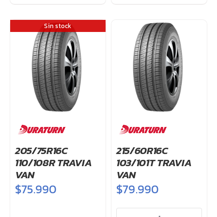
Sin stock
205/75R16C
215/60R16C
110/108R TRAVIA
103/101T TRAVIA
VAN
VAN
$
75.990
$
79.990
215/60R16C