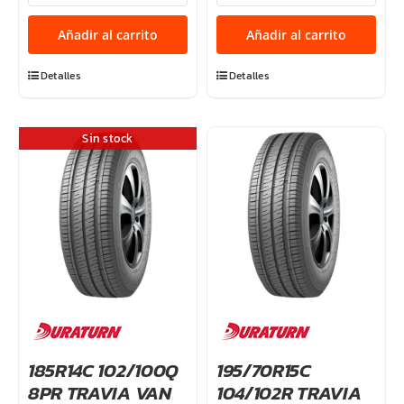
89/87R
104/102R
TRAVIA
TRAVIA
Añadir al carrito
Añadir al carrito
VAN
VAN
cantidad
cantidad
Detalles
Detalles
Sin stock
185R14C 102/100Q
195/70R15C
8PR TRAVIA VAN
104/102R TRAVIA