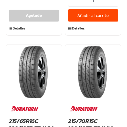
103/101T
TRAVIA
Añadir al carrito
VAN
cantidad
Detalles
Detalles
215/65R16C
215/70R15C