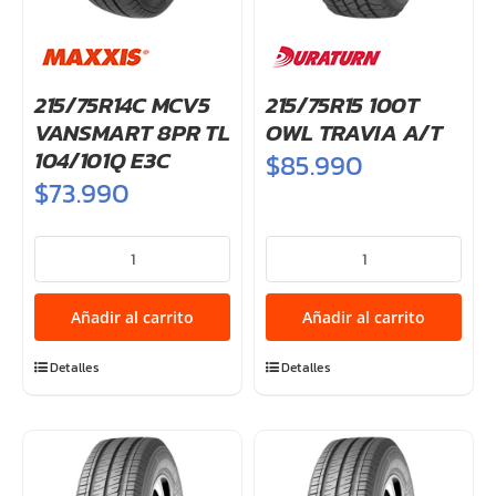
215/75R14C MCV5
215/75R15 100T
VANSMART 8PR TL
OWL TRAVIA A/T
104/101Q E3C
$
85.990
$
73.990
215/75R14C
215/75R15
MCV5
100T
VANSMART
OWL
Añadir al carrito
Añadir al carrito
8PR
TRAVIA
TL
A/T
Detalles
Detalles
104/101Q
cantidad
E3C
cantidad