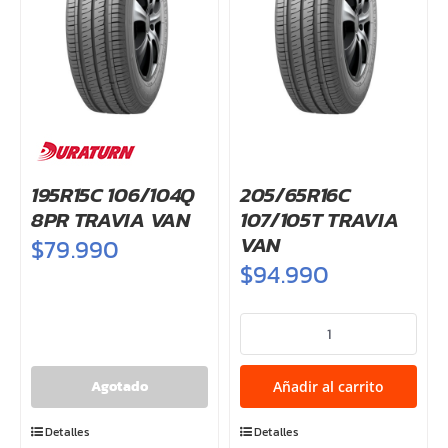
195R15C 106/104Q
205/65R16C
8PR TRAVIA VAN
107/105T TRAVIA
VAN
$
79.990
$
94.990
205/65R16C
107/105T
TRAVIA
Añadir al carrito
VAN
cantidad
Detalles
Detalles