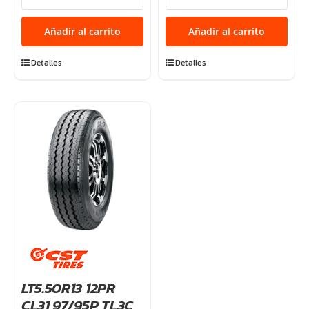
103T
10PR
0WL
98/93N
Añadir al carrito
Añadir al carrito
TRAVIA
WR083
A/T
cantidad
Detalles
Detalles
cantidad
LT5.50R13 12PR
CL31 97/95P TL3C