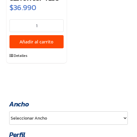
$
36.990
LT5.50R13
12PR
CL31
Añadir al carrito
97/95P
TL3C
Detalles
cantidad
Ancho
Perfil