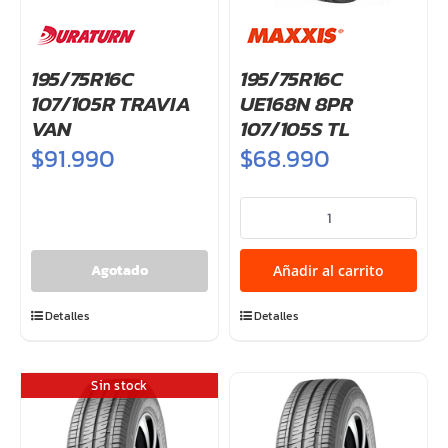
195/75R16C
195/75R16C
107/105R TRAVIA
UE168N 8PR
VAN
107/105S TL
$
91.990
$
68.990
195/75R16C
UE168N
8PR
Añadir al carrito
107/105S
TL
Detalles
Detalles
cantidad
Sin stock