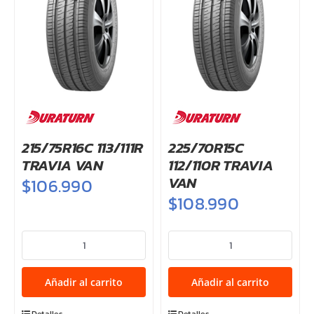
215/75R16C 113/111R
225/70R15C
TRAVIA VAN
112/110R TRAVIA
VAN
$
106.990
$
108.990
215/75R16C
225/70R15C
113/111R
112/110R
TRAVIA
TRAVIA
Añadir al carrito
Añadir al carrito
VAN
VAN
cantidad
cantidad