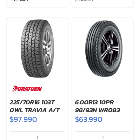
Detalles
Detalles
225/70R16 103T
6.00R13 10PR
0WL TRAVIA A/T
98/93N WR083
$
97.990
$
63.990
225/70R16
6.00R13