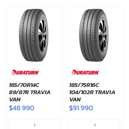
OFERTAS
PREVENTA/KITS
UBICACIÓN
165/70R14C
185/75R16C
89/87R TRAVIA
104/102R TRAVIA
VAN
VAN
$
48.990
$
91.990
165/70R14C
185/75R16C