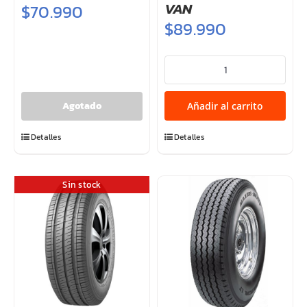
VAN
$
70.990
$
89.990
195/70R15C
104/102R
TRAVIA
Añadir al carrito
VAN
cantidad
Detalles
Detalles
Sin stock