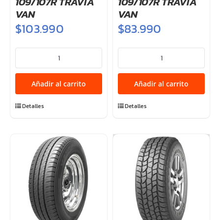
109/107R TRAVIA
109/107R TRAVIA
VAN
VAN
$
103.990
$
83.990
215/65R16C
215/70R15C
109/107R
109/107R
TRAVIA
TRAVIA
Añadir al carrito
Añadir al carrito
VAN
VAN
cantidad
cantidad
Detalles
Detalles