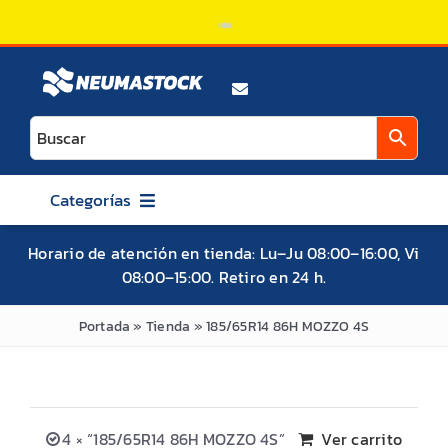
Saltar
al
contenido
Categorías
AUTO
Horario de atención en tienda: Lu–Ju 08:00–16:00, Vi
08:00–15:00. Retiro en 24 h.
CAMIONETA / SUV / 4X4
ATV / UTV / SXS
Portada
»
Tienda
»
185/65R14 86H MOZZO 4S
MOTO
BICICLETA
4 × “185/65R14 86H MOZZO 4S”
Ver carrito