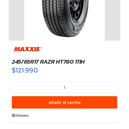
245/65R17 RAZR HT780 111H
$
121.990
245/65R17
RAZR
HT780
Añadir al carrito
111H
cantidad
Detalles