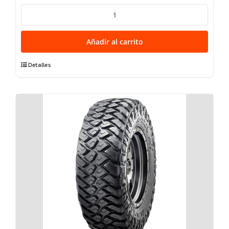
LT37X12.50R17
RAZR
AT811
Añadir al carrito
10PR
128R
Detalles
TL
RBL
M+S
cantidad