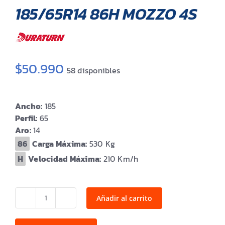
185/65R14 86H MOZZO 4S
$
50.990
58 disponibles
Ancho:
185
Perfil:
65
Aro:
14
Carga Máxima:
530
Velocidad Máxima:
210
Añadir al carrito
185/65R14
86H