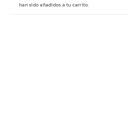
MITAS
han sido añadidos a tu carrito.
MAXXIS
OFERTAS
PREVENTA/KITS
UBICACIÓN