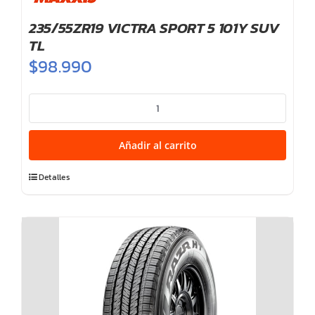
235/55ZR19 VICTRA SPORT 5 101Y SUV
TL
$
98.990
235/55ZR19
VICTRA
SPORT
Añadir al carrito
5
101Y
Detalles
SUV
TL
cantidad