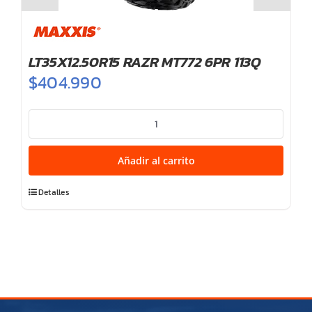
LT35X12.50R15 RAZR MT772 6PR 113Q
$
404.990
LT35X12.50R15
RAZR
MT772
Añadir al carrito
6PR
113Q
Detalles
cantidad