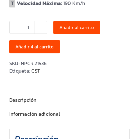
Velocidad Máxima:
190
Añadir al carrito
215/75R15
SAHARA
ATS
Añadir 4 al carrito
100T
TL
SKU:
NPCR.21536
M+S
Etiqueta:
CST
cantidad
Descripción
Información adicional
Descripción