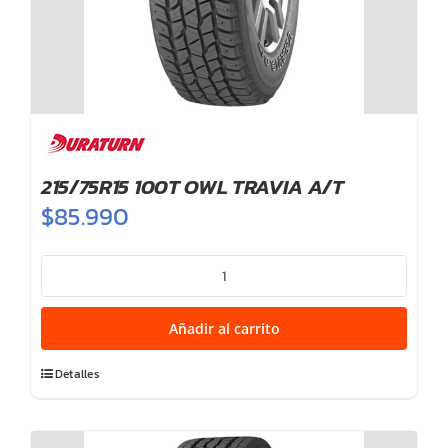
215/75R15 100T OWL TRAVIA A/T
$
85.990
215/75R15
100T
OWL
Añadir al carrito
TRAVIA
A/T
Detalles
cantidad