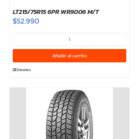
LT215/75R15 6PR WR9006 M/T
$
52.990
LT215/75R15
6PR
WR9006
Añadir al carrito
M/T
cantidad
Detalles