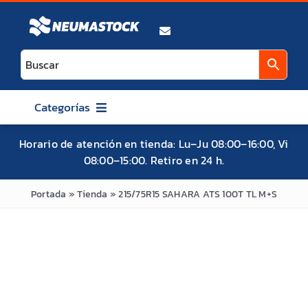
Saltar
al
contenido
Categorías
AUTO
Horario de atención en tienda: Lu–Ju 08:00–16:00, Vi
08:00–15:00. Retiro en 24 h.
CAMIONETA / SUV / 4X4
ATV / UTV / SXS
Portada
»
Tienda
»
215/75R15 SAHARA ATS 100T TL M+S
MOTO
BICICLETA
MITAS
MAXXIS