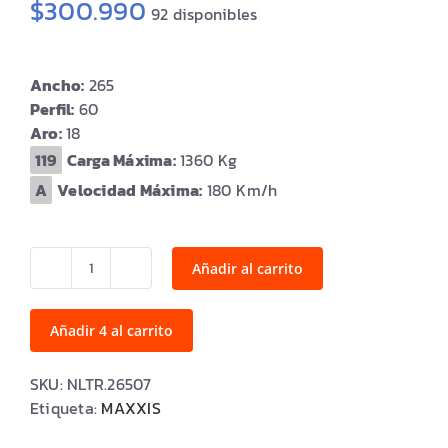
$
300.990
92 disponibles
Ancho:
265
Perfil:
60
Aro:
18
Carga Máxima:
1360
Velocidad Máxima:
180
Añadir al carrito
LT265/60R18
RAZR
AT811
Añadir 4 al carrito
10PR
119/116S
SKU:
NLTR.26507
cantidad
Etiqueta:
MAXXIS