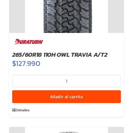
265/60R18 110H OWL TRAVIA A/T2
$
127.990
265/60R18
110H
OWL
Añadir al carrito
TRAVIA
A/T2
Detalles
cantidad