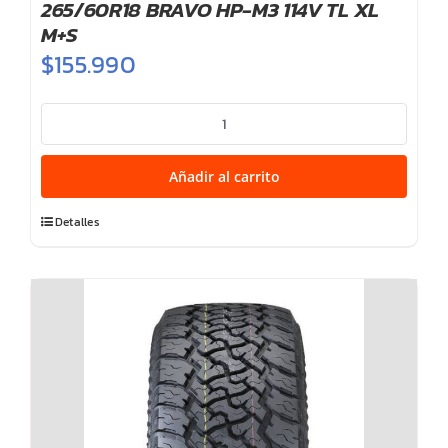
265/60R18 BRAVO HP-M3 114V TL XL
M+S
$
155.990
265/60R18
BRAVO
HP-
Añadir al carrito
M3
114V
Detalles
TL
XL
M+S
cantidad