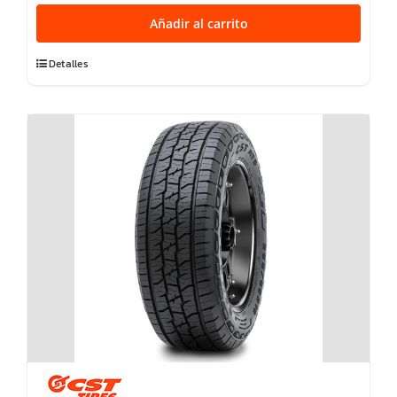
AT781
Añadir al carrito
114T
XL
Detalles
M+S
cantidad