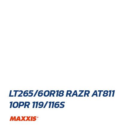
LT265/60R18 RAZR AT811
10PR 119/116S