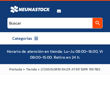
Saltar
al
contenido
Categorías
AUTO
Horario de atención en tienda: Lu–Ju 08:00–16:00, Vi
08:00–15:00. Retiro en 24 h.
CAMIONETA / SUV / 4X4
ATV / UTV / SXS
Portada
»
Tienda
»
LT265/60R18 RAZR AT811 10PR 119/116S
MOTO
BICICLETA
MITAS
MAXXIS