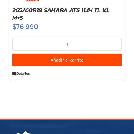
265/60R18 SAHARA ATS 114H TL XL
M+S
$
76.990
265/60R18
SAHARA
ATS
Añadir al carrito
114H
TL
Detalles
XL
M+S
cantidad