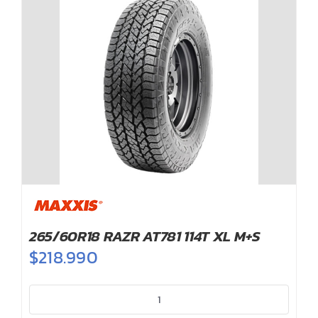
265/60R18 RAZR AT781 114T XL M+S
$
218.990
265/60R18
RAZR