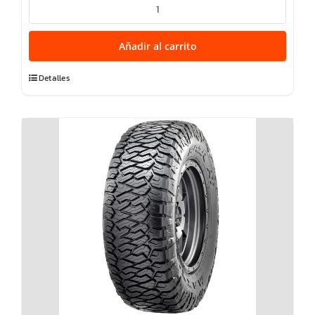
275/65R18
RAZR
HT780
Añadir al carrito
116H
cantidad
Detalles