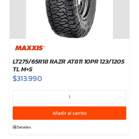
LT275/65R18 RAZR AT811 10PR 123/120S
TL M+S
$
313.990
LT275/65R18
RAZR
AT811
Añadir al carrito
10PR
123/120S
Detalles
TL
M+S