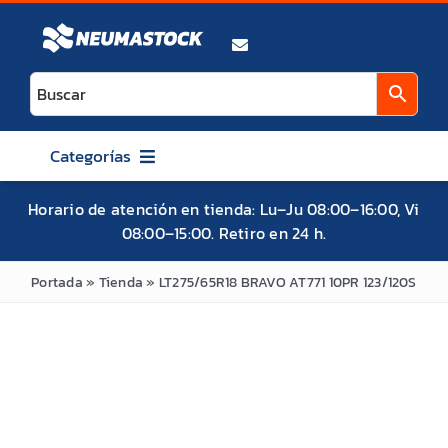
Saltar
al
contenido
Categorías
AUTO
Horario de atención en tienda: Lu–Ju 08:00–16:00, Vi
08:00–15:00. Retiro en 24 h.
CAMIONETA / SUV / 4X4
ATV / UTV / SXS
Portada
»
Tienda
»
LT275/65R18 BRAVO AT771 10PR 123/120S
MOTO
BICICLETA
MITAS
MAXXIS