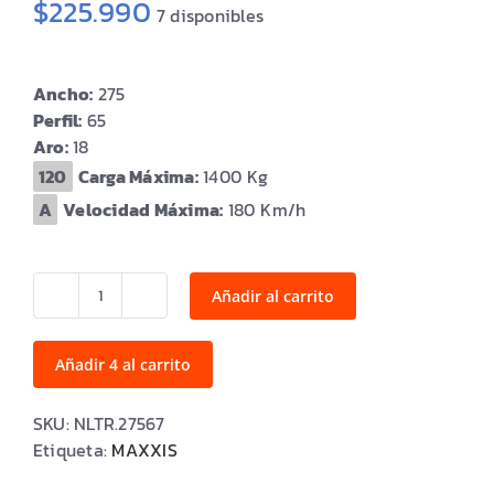
$
225.990
7 disponibles
Ancho:
275
Perfil:
65
Aro:
18
Carga Máxima:
1400
Velocidad Máxima:
180
Añadir al carrito
LT275/65R18
BRAVO
AT771
Añadir 4 al carrito
10PR
123/120S
SKU:
NLTR.27567
cantidad
Etiqueta:
MAXXIS