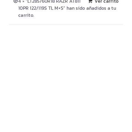
MITAS
4 × “LT285/60R18 RAZR AT811
Ver carrito
10PR 122/119S TL M+S” han sido añadidos a tu
MAXXIS
carrito.
OFERTAS
PREVENTA/KITS
UBICACIÓN