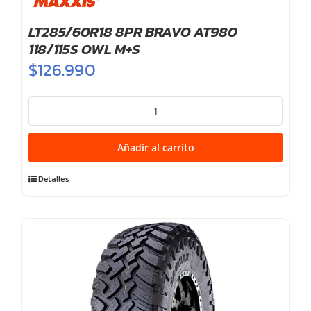
LT285/60R18 8PR BRAVO AT980
118/115S OWL M+S
$
126.990
LT285/60R18
8PR
BRAVO
Añadir al carrito
AT980
118/115S
Detalles
OWL
M+S
cantidad