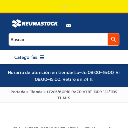
Saltar
al
contenido
Categorías
AUTO
Horario de atención en tienda: Lu–Ju 08:00–16:00, Vi
08:00–15:00. Retiro en 24 h.
CAMIONETA / SUV / 4X4
Portada
»
Tienda
»
LT285/60R18 RAZR AT811 10PR 122/119S
ATV / UTV / SXS
TL M+S
MOTO
BICICLETA