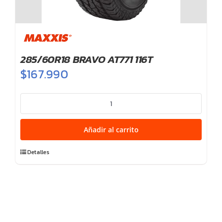
285/60R18 BRAVO AT771 116T
$
167.990
285/60R18
BRAVO
AT771
Añadir al carrito
116T
cantidad
Detalles