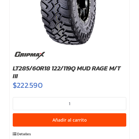
LT285/60R18 122/119Q MUD RAGE M/T
III
$
222.590
LT285/60R18
122/119Q
MUD
Añadir al carrito
RAGE
M/T
Detalles
III