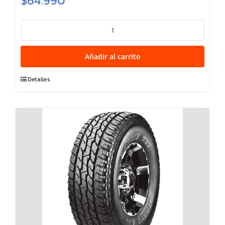
$
64.990
285/60R18
ADRENO
H/P
Añadir al carrito
SPORT
120V
Detalles
TL
3C
cantidad