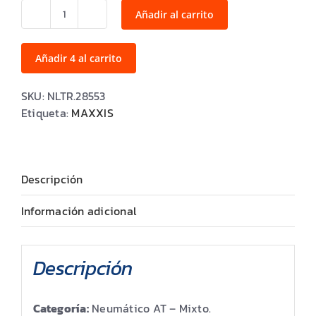
Añadir al carrito
LT285/60R18
RAZR
AT811
Añadir 4 al carrito
10PR
122/119S
SKU:
NLTR.28553
TL
Etiqueta:
MAXXIS
M+S
cantidad
Descripción
Información adicional
Descripción
Categoría:
Neumático AT – Mixto.