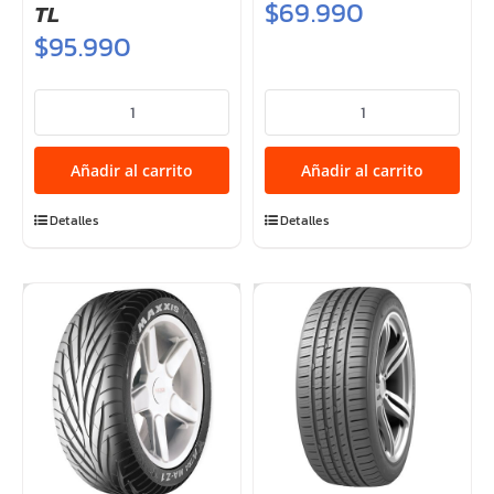
$
69.990
TL
$
95.990
205/50ZRF17
205/55R16
M36+
94W
RUNFLAT
MOZZO
Añadir al carrito
Añadir al carrito
93W
SPORT
XL
cantidad
Detalles
Detalles
TL
cantidad