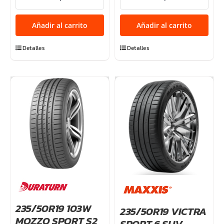
94W
PRO
MOZZO
R1
Añadir al carrito
Añadir al carrito
SPORT
98W
S2
XL
Detalles
Detalles
cantidad
TL
cantidad
235/50R19 103W
235/50R19 VICTRA
MOZZO SPORT S2
SPORT 6 SUV