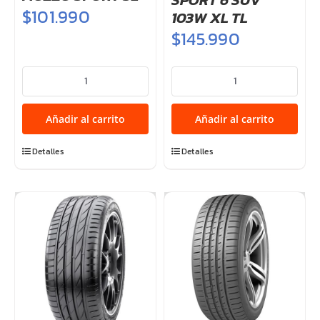
$
101.990
103W XL TL
$
145.990
235/50R19
235/50R19
103W
VICTRA
MOZZO
SPORT
Añadir al carrito
Añadir al carrito
SPORT
6
S2
SUV
Detalles
Detalles
cantidad
103W
XL
TL
cantidad