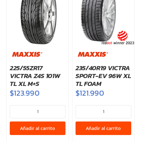
225/55ZR17
235/40R19 VICTRA
VICTRA Z4S 101W
SPORT-EV 96W XL
TL XL M+S
TL FOAM
$
123.990
$
121.990
225/55ZR17
235/40R19
VICTRA
VICTRA
Z4S
SPORT-
Añadir al carrito
Añadir al carrito
101W
EV
TL
96W