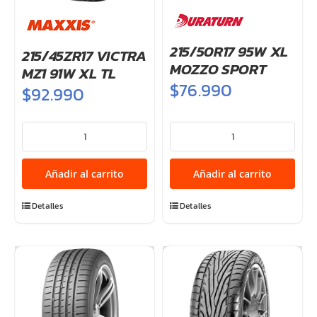
215/50R17 95W XL
215/45ZR17 VICTRA
MOZZO SPORT
MZ1 91W XL TL
$
76.990
$
92.990
215/45ZR17
215/50R17
VICTRA
95W
MZ1
XL
Añadir al carrito
Añadir al carrito
91W
MOZZO
XL
SPORT
Detalles
Detalles
TL
cantidad
cantidad