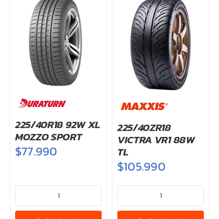
225/40R18 92W XL
225/40ZR18
MOZZO SPORT
VICTRA VR1 88W
$
77.990
TL
$
105.990
225/40R18
225/40ZR18
92W
VICTRA
XL
VR1