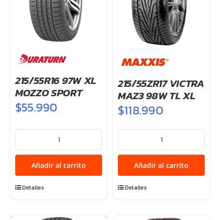
215/55R16 97W XL
215/55ZR17 VICTRA
MOZZO SPORT
MAZ3 98W TL XL
$
55.990
$
118.990
215/55R16
215/55ZR17
97W
VICTRA
XL
MAZ3
Añadir al carrito
Añadir al carrito
MOZZO
98W
SPORT
TL
Detalles
Detalles
cantidad
XL
cantidad