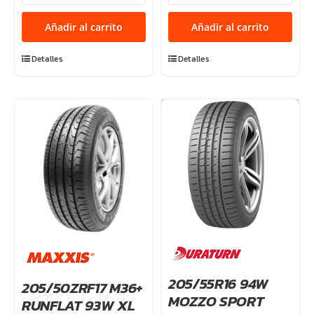
VICTRA
PRO
VR1
R1
Añadir al carrito
Añadir al carrito
86W
91W
TL
XL
Detalles
Detalles
cantidad
TL
cantidad
205/55R16 94W
205/50ZRF17 M36+
MOZZO SPORT
RUNFLAT 93W XL