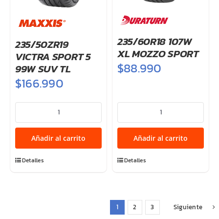
235/60R18 107W
235/50ZR19
XL MOZZO SPORT
VICTRA SPORT 5
$
88.990
99W SUV TL
$
166.990
235/50ZR19
235/60R18
VICTRA
107W
SPORT
XL
Añadir al carrito
Añadir al carrito
5
MOZZO
99W
SPORT
Detalles
Detalles
SUV
cantidad
TL
cantidad
1
2
3
Siguiente