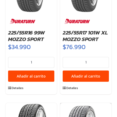
225/55R16 99W
225/55R17 101W XL
MOZZO SPORT
MOZZO SPORT
$
34.990
$
76.990
225/55R16
225/55R17
99W
101W
MOZZO
XL
Añadir al carrito
Añadir al carrito
SPORT
MOZZO
cantidad
SPORT
Detalles
Detalles
cantidad