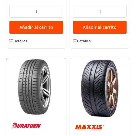
225/45R17
225/45R18
94W
95W
XL
XL
Añadir al carrito
Añadir al carrito
MOZZO
MOZZO
SPORT
SPORT
Detalles
Detalles
cantidad
cantidad