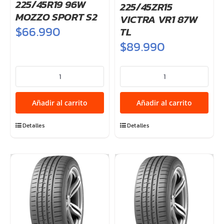
225/45R19 96W
225/45ZR15
MOZZO SPORT S2
VICTRA VR1 87W
$
66.990
TL
$
89.990
225/45R19
225/45ZR15
96W
VICTRA
MOZZO
VR1
Añadir al carrito
Añadir al carrito
SPORT
87W
S2
TL
Detalles
Detalles
cantidad
cantidad