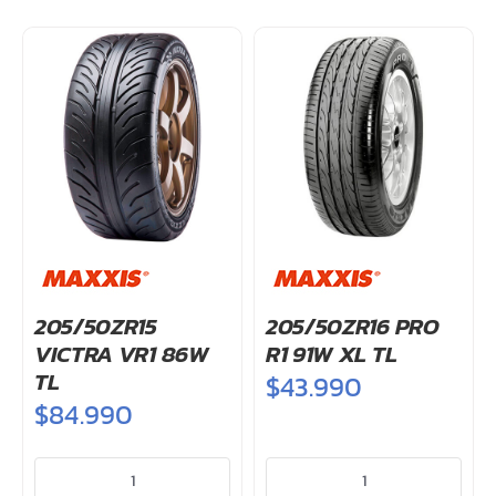
OFERTAS
PREVENTA/KITS
UBICACIÓN
205/50ZR15
205/50ZR16 PRO
VICTRA VR1 86W
R1 91W XL TL
TL
$
43.990
$
84.990
205/50ZR15
205/50ZR16