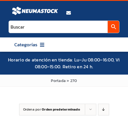
Saltar
al
contenido
Categorías
AUTO
Horario de atención en tienda: Lu–Ju 08:00–16:00, Vi
08:00–15:00. Retiro en 24 h.
CAMIONETA / SUV / 4X4
ATV / UTV / SXS
Portada
»
270
MOTO
BICICLETA
Ordena por
Orden predeterminado
MITAS
MAXXIS