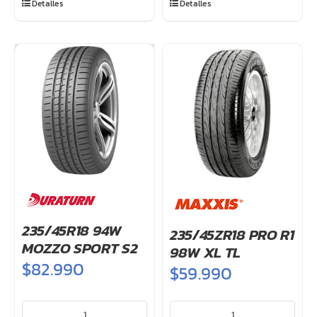
Detalles
Detalles
XL
XL
M+S
TL
cantidad
FOAM
cantidad
235/45R18 94W
235/45ZR18 PRO R1
MOZZO SPORT S2
98W XL TL
$
82.990
$
59.990
235/45R18
235/45ZR18