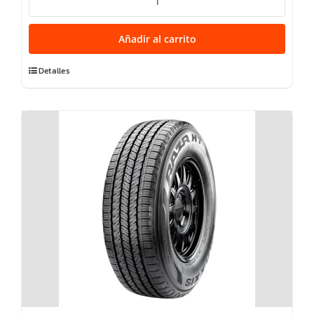
RAZR
MT772
Añadir al carrito
8PR
123Q
Detalles
TL
M+S
cantidad