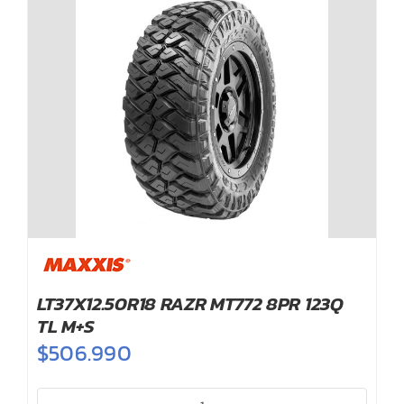
LT37X12.50R18 RAZR MT772 8PR 123Q
TL M+S
$
506.990
LT37X12.50R18