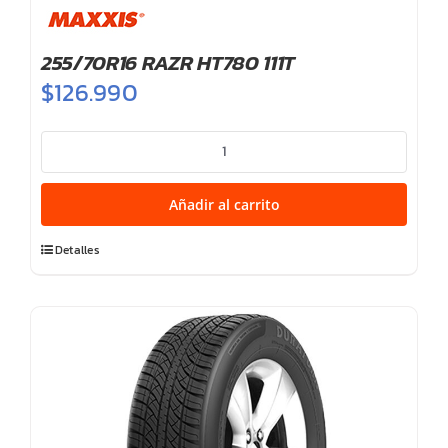
255/70R16 RAZR HT780 111T
$
126.990
255/70R16
RAZR
HT780
Añadir al carrito
111T
cantidad
Detalles