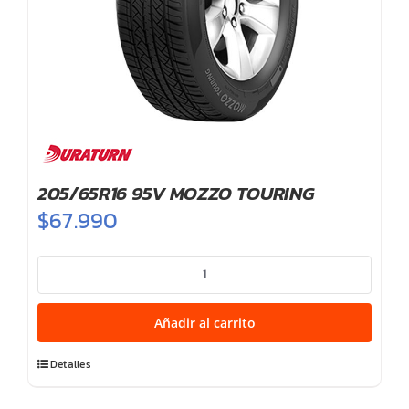
205/65R16 95V MOZZO TOURING
$
67.990
205/65R16
95V
MOZZO
Añadir al carrito
TOURING
cantidad
Detalles