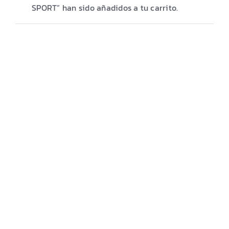
MITAS
SPORT” han sido añadidos a tu carrito.
MAXXIS
OFERTAS
PREVENTA/KITS
UBICACIÓN