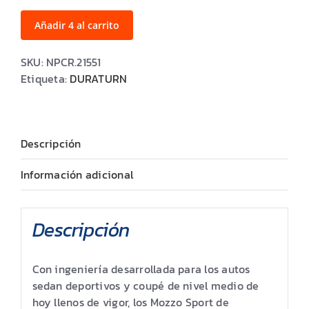
95W
XL
Añadir 4 al carrito
MOZZO
SPORT
SKU:
NPCR.21551
cantidad
Etiqueta:
DURATURN
Descripción
Información adicional
Descripción
Con ingeniería desarrollada para los autos
sedan deportivos y coupé de nivel medio de
hoy llenos de vigor, los Mozzo Sport de