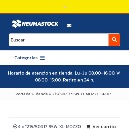
Saltar
al
contenido
Categorías
AUTO
Horario de atención en tienda: Lu–Ju 08:00–16:00, Vi
08:00–15:00. Retiro en 24 h.
CAMIONETA / SUV / 4X4
ATV / UTV / SXS
Portada
»
Tienda
»
215/50R17 95W XL MOZZO SPORT
MOTO
BICICLETA
4 × “215/50R17 95W XL MOZZO
Ver carrito