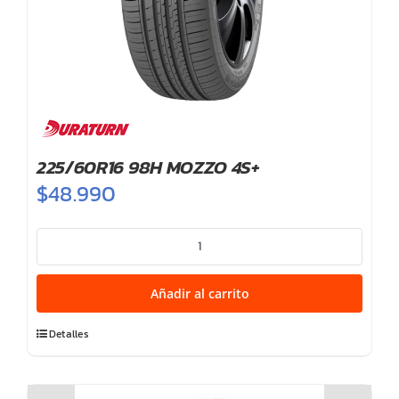
225/60R16 98H MOZZO 4S+
$
48.990
225/60R16
98H
MOZZO
Añadir al carrito
4S+
cantidad
Detalles