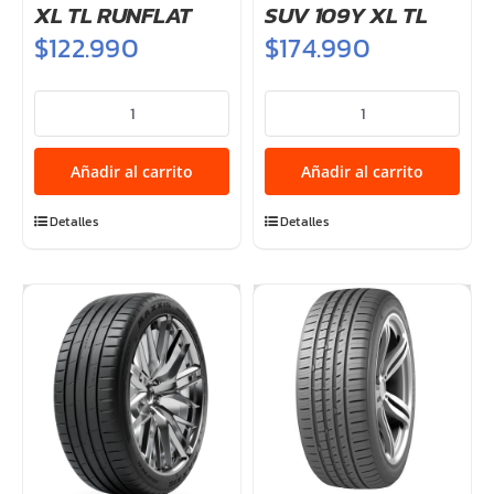
XL TL RUNFLAT
SUV 109Y XL TL
$
122.990
$
174.990
245/40ZRF20
255/50R20
VICTRA
VICTRA
M36+
SPORT
Añadir al carrito
Añadir al carrito
99Y
6
XL
SUV
Detalles
Detalles
TL
109Y
RUNFLAT
XL
cantidad
TL
cantidad