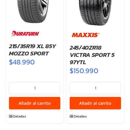
215/35R19 XL 85Y
245/40ZR18
MOZZO SPORT
VICTRA SPORT 5
$
48.990
97YTL
$
150.990
215/35R19
245/40ZR18
XL
VICTRA
85Y
SPORT
Añadir al carrito
Añadir al carrito
MOZZO
5
SPORT
97YTL
Detalles
Detalles
cantidad
cantidad