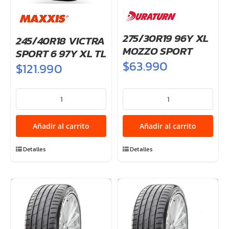
275/30R19 96Y XL
245/40R18 VICTRA
MOZZO SPORT
SPORT 6 97Y XL TL
$
63.990
$
121.990
245/40R18
275/30R19
VICTRA
96Y
SPORT
XL
Añadir al carrito
Añadir al carrito
6
MOZZO
97Y
SPORT
Detalles
Detalles
XL
cantidad
TL
cantidad