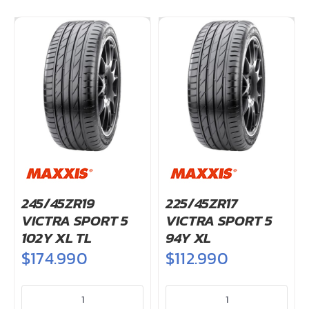
OFERTAS
PREVENTA/KITS
UBICACIÓN
245/45ZR19
225/45ZR17
VICTRA SPORT 5
VICTRA SPORT 5
102Y XL TL
94Y XL
$
174.990
$
112.990
245/45ZR19
225/45ZR17