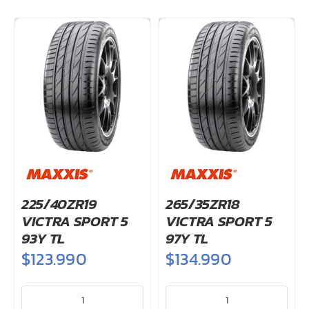
XL
XL
cantidad
cantidad
225/40ZR19
265/35ZR18
VICTRA SPORT 5
VICTRA SPORT 5
93Y TL
97Y TL
$
123.990
$
134.990
225/40ZR19
265/35ZR18