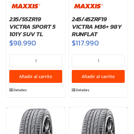
235/55ZR19
245/45ZRF19
VICTRA SPORT 5
VICTRA M36+ 98Y
101Y SUV TL
RUNFLAT
$
98.990
$
117.990
235/55ZR19
245/45ZRF19
VICTRA
VICTRA
SPORT
M36+
Añadir al carrito
Añadir al carrito
5
98Y
101Y
RUNFLAT
Detalles
Detalles
SUV
cantidad
TL
cantidad