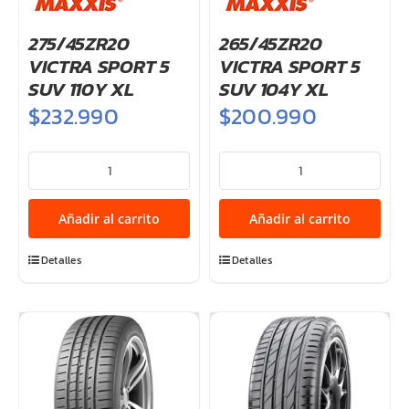
275/45ZR20
265/45ZR20
VICTRA SPORT 5
VICTRA SPORT 5
SUV 110Y XL
SUV 104Y XL
$
232.990
$
200.990
275/45ZR20
265/45ZR20
VICTRA
VICTRA
SPORT
SPORT
Añadir al carrito
Añadir al carrito
5
5
SUV
SUV
Detalles
Detalles
110Y
104Y
XL
XL
cantidad
cantidad