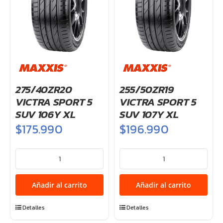
275/40ZR20
255/50ZR19
VICTRA SPORT 5
VICTRA SPORT 5
SUV 106Y XL
SUV 107Y XL
$
175.990
$
196.990
275/40ZR20
255/50ZR19
VICTRA
VICTRA
SPORT
SPORT
Añadir al carrito
Añadir al carrito
5
5
SUV
SUV
Detalles
Detalles
106Y
107Y