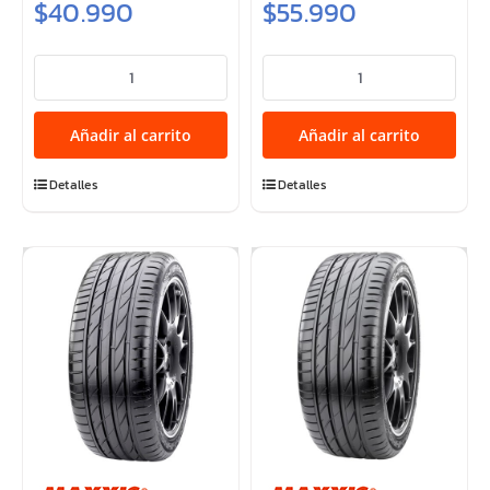
$
40.990
$
55.990
235/35R19
275/45R20
91Y
110Y
XL
MOZZO
Añadir al carrito
Añadir al carrito
MOZZO
SPORT
SPORT
S2
Detalles
Detalles
cantidad
cantidad