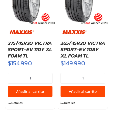
275/45R20 VICTRA
265/45R20 VICTRA
SPORT-EV 110Y XL
SPORT-EV 108Y
FOAM TL
XL FOAM TL
$
154.990
$
149.990
275/45R20
265/45R20
VICTRA
VICTRA
SPORT-
SPORT-
Añadir al carrito
Añadir al carrito
EV
EV
110Y
108Y
Detalles
Detalles
XL
XL
FOAM
FOAM