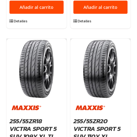
SPORT
SPORT
Añadir al carrito
Añadir al carrito
5
5
92Y
99Y
Detalles
Detalles
TL
XL
cantidad
TL
cantidad
255/55ZR18
255/55ZR20
VICTRA SPORT 5
VICTRA SPORT 5
SUV 109Y XL TL
SUV 110Y XL