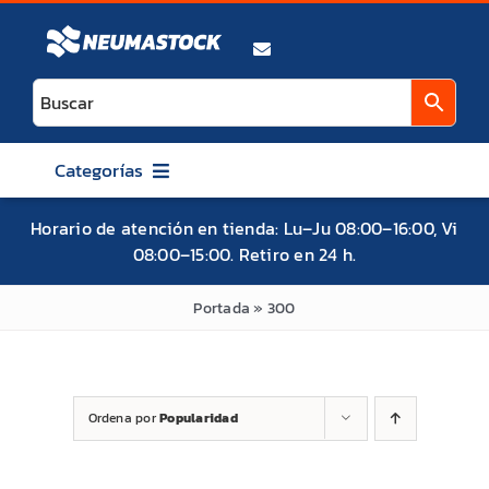
Saltar
al
contenido
Categorías
AUTO
Horario de atención en tienda: Lu–Ju 08:00–16:00, Vi
08:00–15:00. Retiro en 24 h.
CAMIONETA / SUV / 4X4
ATV / UTV / SXS
Portada
»
300
MOTO
BICICLETA
Ordena por
Popularidad
MITAS
MAXXIS