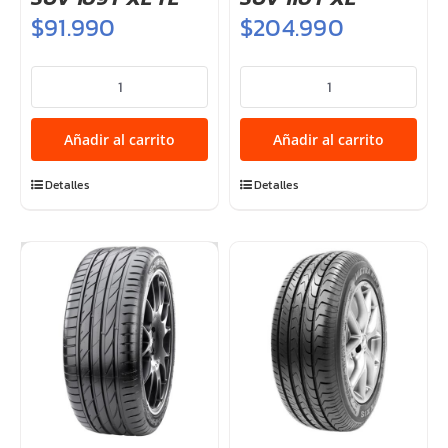
$
91.990
$
204.990
255/55ZR18
255/55ZR20
VICTRA
VICTRA
SPORT
SPORT
Añadir al carrito
Añadir al carrito
5
5
SUV
SUV
Detalles
Detalles
109Y
110Y
XL
XL
TL
cantidad
cantidad