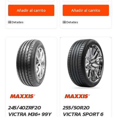
VICTRA
VICTRA
SPORT
SPORT
Añadir al carrito
Añadir al carrito
5
5
93Y
97Y
Detalles
Detalles
TL
TL
cantidad
cantidad
245/40ZRF20
255/50R20
VICTRA M36+ 99Y
VICTRA SPORT 6