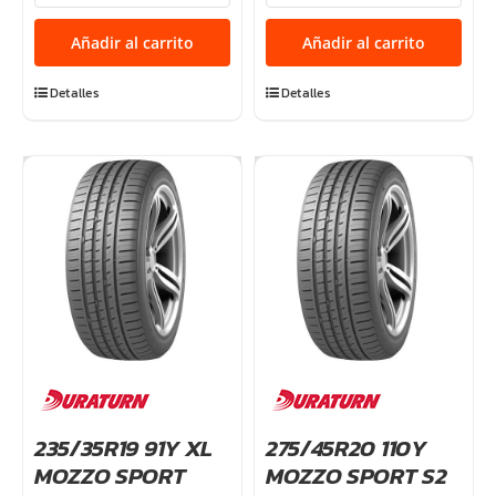
VICTRA
VICTRA
SPORT
SPORT
Añadir al carrito
Añadir al carrito
5
5
102Y
94Y
Detalles
Detalles
XL
XL
TL
cantidad
cantidad
235/35R19 91Y XL
275/45R20 110Y
MOZZO SPORT
MOZZO SPORT S2